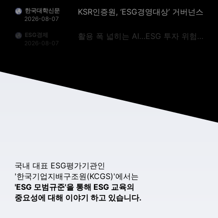
ESG경제
활용 폭 넓히는 AI…ESG 투자 위험까지 살핀다 - ESG경제
2026-08-07
전기신문
가온, ESG경영대상 중기 사회분야 최우수상 수상 - 전기신문
2026-08-07
코리아리포트
ESG경영, 한국전광‘결실 ’…음저협 ‘실행’ - 코리아리포트
2026-08-07
[이슈] "AI 데이터센터 시대, ESG 핵심...AX 전환으로 지속가능 경쟁력 확보해야" - paxetv.com
paxetv.com
2026-08-07
솔라투데이
디투엔지니어링, ‘제4회 한국ESG경영대상’서 중견기업 부문 최우수상 수상 - 솔라투데이
2026-08-07
시정일보
"디지털 혁신과 ESG 경영 결실" 동대문구시설관리공단, 행안부 지방공기업 경영평가 3년 연속 ‘우수’ 달성 - 시정일보
2026-08-07
비즈월드
애큐온저축은행, ‘지속가능경영보고서 2025’ 발간…ESG 성과 공개 - 비즈월드
국내 대표 ESG평가기관인
2026-08-07
'한국기업지배구조원(KCGS)'에서는
국토교통신문
경기평택항만공사, ESG·혁신 아이디어 공모 우수작 선정 - 국토교통신문
'ESG 모범규준'을 통해 ESG 교육의
2026-08-07
중요성에 대해 이야기 하고 있습니다.
대한경제
KOSA ESG위원회, 비영리단체와 자립준비청년·은퇴 봉사견 지원 협력 - 대한경제
2026-08-07