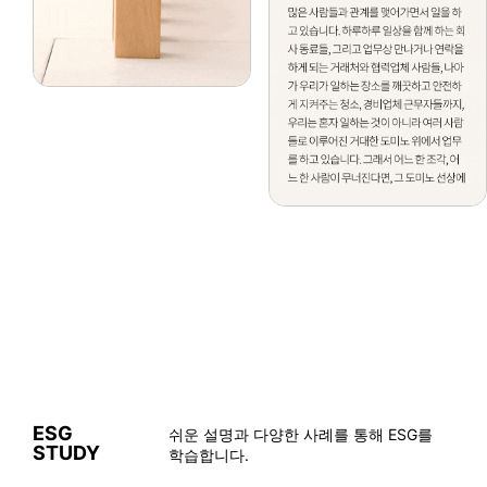
에너지데일리
S-OIL ‘2025 ESG 보고서’ 발간 - 에너지데일리
2026-08-06
메트로신문
경기평택항만공사, ESG·혁신 아이디어 공모전 우수작 선정 - 메트로신문
2026-08-07
아시아타임즈
[AT 인터뷰] ‘씨드코스메틱 수장’ 이예원 “농업부산물서 ESG 경쟁력 찾다” - 아시아타임즈
2026-08-07
NSP통신
[오늘의 정책 픽]경기평택항만공사, ESG·혁신 아이디어 발굴…2027년 경영 반영 - NSP통신
2026-08-07
한국농촌경제신문
산림청, 산림 ESG 우수사례 공모 - 한국농촌경제신문
2026-08-06
뉴스락
[함께가자 우리ESG] IPARK현대산업개발, 노원구 어르신에 삼계탕 나눔…"건강한 여름 응원" - 뉴스락
2026-08-07
[오늘의 ESG] 애경산업·대상·LG유니참 - financialreview.co.kr
financialreview.co.kr
2026-08-07
전국매일신문
경기평택항만공사, ESG·혁신 공모전 우수작 4건 선정 - 전국매일신문
2026-08-07
ESG
쉬운 설명과 다양한 사례를 통해 ESG를
브레이크뉴스
전남개발공사, '2026 한국ESG경영대상' 지방공기업 부문 대상 영예 - 브레이크뉴스
STUDY
학습합니다.
2026-08-07