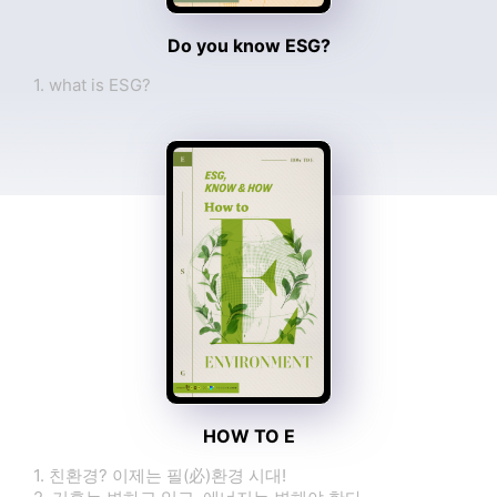
2026-08-07
Do you know ESG?
한국대학신문
KSR인증원, ‘ESG경영대상’ 거버넌스 최우수상 수상 - 한국대학신문
2026-08-07
1. what is ESG?
ESG경제
활용 폭 넓히는 AI…ESG 투자 위험까지 살핀다 - ESG경제
2026-08-07
전기신문
가온, ESG경영대상 중기 사회분야 최우수상 수상 - 전기신문
2026-08-07
코리아리포트
ESG경영, 한국전광‘결실 ’…음저협 ‘실행’ - 코리아리포트
2026-08-07
[이슈] "AI 데이터센터 시대, ESG 핵심...AX 전환으로 지속가능 경쟁력 확보해야" - paxetv.com
paxetv.com
2026-08-07
솔라투데이
디투엔지니어링, ‘제4회 한국ESG경영대상’서 중견기업 부문 최우수상 수상 - 솔라투데이
2026-08-07
시정일보
"디지털 혁신과 ESG 경영 결실" 동대문구시설관리공단, 행안부 지방공기업 경영평가 3년 연속 ‘우수’ 달성 - 시정일보
2026-08-07
HOW TO E
비즈월드
애큐온저축은행, ‘지속가능경영보고서 2025’ 발간…ESG 성과 공개 - 비즈월드
2026-08-07
1. 친환경? 이제는 필(必)환경 시대!
국토교통신문
경기평택항만공사, ESG·혁신 아이디어 공모 우수작 선정 - 국토교통신문