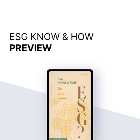
2026-08-07
동아일보
LH, ESG경영 공공기관 부문 ‘대상’ 수상 - 동아일보
2026-08-07
경상일보
디투엔지니어링, ESG경영대상 최우수상 수상 - 경상일보
ESG KNOW & HOW
2026-08-06
부산일보
SB선보, 대한적십자사 ‘ESG 실천기업’ 동참 - 부산일보
PREVIEW
2026-08-06
S-OIL, 2025 ESG 보고서 발간… 정보 공개·소통 지속 - ujnews.co.kr
ujnews.co.kr
2026-08-06
전자신문
에쓰오일, 2025 ESG 보고서 발간 - 전자신문
2026-08-06
아시아경제
'미래전략' 눈길… S-OIL, 19년 연속 ESG 보고서 발간 - 아시아경제
2026-08-06
데일리안
소셜벤처 손잡은 노인일자리…ESG 분야 새 일자리 25개 만든다 - 데일리안
2026-08-06
경남매일
KTL, 신뢰받는 '지속가능경영' 추진 - 경남매일
2026-08-06
헬로티
한국전광, ESG경영대상 환경부문 중소기업 최우수상 수상 - 헬로티