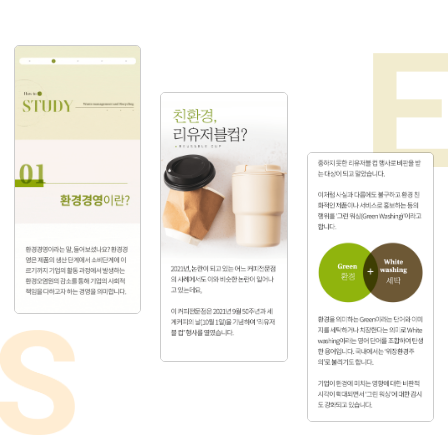
울산항만공사, '중소기업 ESG 지원사업' 참여 기업 모집 - yna.co.kr
yna.co.kr
2026-08-04
동국제약 ‘인사돌플러스 사랑봉사단’, 환경 넘어 아동 지원까지… ESG 실천 행보 눈길 - Korea IT Times
Korea IT Times
2026-08-07
투어코리아
KSR인증원, '2026 한국ESG경영대상' 중소기업 부문 최우수상 수상 - 투어코리아
2026-08-07
경기평택항만공사, ESG·혁신 아이디어 공모전 우수작 4건 선정 - suwonilbo.kr
suwonilbo.kr
2026-08-07
S-OIL, 19년 연속 ESG 보고서 발간…"ESG 선제적 대응" - v.daum.net
v.daum.net
2026-08-06
동아일보
고려사이버대, ‘ESG 교육 모델’로 ESG 전략 추진 - 동아일보
2026-08-06
한정애 의원, 지방계약에 ESG 반영 의무화 추진…4개 법률 개정안 발의 - gukjenews.com
gukjenews.com
2026-08-07
상생협력재단, 고탄소배출업종 공급망 ESG 지원사업 본격 추진 - yna.co.kr
yna.co.kr
2026-08-06
퍼블릭뉴스통신
S-OIL, 대규모 시설 투자와 ESG 공시... 보고서가 드러낸 성장과 그늘 - 퍼블릭뉴스통신
2026-08-07