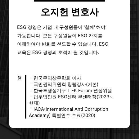
2026-08-06
오지헌 변호사
뷰어스
[ESG리포트] CJ온스타일, 동반성장·사회공헌 통합 브랜드 ‘온도’출범 外 - 뷰어스
2026-08-07
ESG 경영은 기업 내 구성원들이 '함께' 해야
ESG경제
KSSB 법정공시 시대, GRI 리포트의 운명은 - ESG경제
2026-08-06
가능합니다.
모든 구성원들이 ESG 가치를
한양경제
‘2026 한국 ESG 경영대상’, ESG 경영 실천한 27개 기관·개인 수상…LH 등 4곳 대상 영예 - 한양경제
이해하여야
변화를 선도할 수 있습니다.
ESG
2026-08-06
교육은 ESG 경영의 초석이 될 것입니다.
코리아리포트
생활기업, ESG 경영에 진심 투구…풀무원푸드머스·파라다이스 - 코리아리포트
2026-08-06
웰페어뉴스
[ESG칼럼]혀끝 마우스가 보여준 포용 기술의 힘 - 웰페어뉴스
현
ㆍ한국무역상무학회 이사
2026-08-06
ㆍ국민권익위원회 청렴강사(기본)
글로벌이코노믹
유럽 ESG 펀드 신규 출시 사상 최저…친환경 사업 돈줄 끊기나 - 글로벌이코노믹
ㆍ한국투명성기구 TI-K Forum 편집위원
2026-08-05
ㆍ법무법인원 ESG센터 부센터장(2023~
현재)
매일일보
에쓰오일, '2025 ESG 보고서' 발간 - 매일일보
ㆍIACA(International Anti Corruption
2026-08-06
Academy) 특별연수 수료(2020)
이코노미톡뉴스
[ESG 경영 분석] GS칼텍스…"“환경 중심 전환·스마트 안전·책임경영 체계 강화" - 이코노미톡뉴스
2026-08-06
뉴스핌
S-OIL, 2025 ESG 보고서 발간 - 뉴스핌