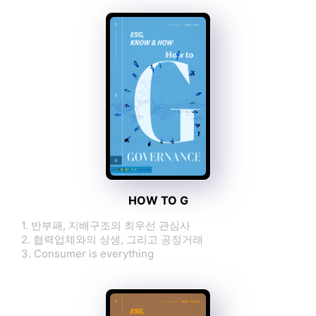
한국전광, ESG경영대상 환경부문 중소기업 '최우수상' 수상 - news.bbsi.co.kr
2026-08-07
펜앤마이크
KSR인증원, 한국ESG경영대상 지배구조 부문 중소기업 최우수상 수상 - 펜앤마이크
2026-08-07
프라임경제
IPARK현대산업개발, ESG 경영 보폭 넓힌다 - 프라임경제
2026-08-07
[신한투자증권 ESG-S] 포용금융 확대…고객과 지역사회 동반성장 - PRESS9
PRESS9
2026-08-07
데일리연합
[ESG특집] 글로벌 기업차량 대전환이 한국 산업·자본시장·정책에 던지는 과제 - 데일리연합
2026-08-07
코리아리포트
KSR인증원, ESG경영대상서 중소기업 부문 최우수상 받아 - 코리아리포트
2026-08-07
HOW TO G
데일리연합
[ESG특집] 매사추세츠 연기금의 ‘매니저 기후 전환 테스트’ 도입 - 데일리연합
2026-08-07
1. 반부패, 지배구조의 최우선 관심사
2. 협력업체와의 상생, 그리고 공정거래
데일리연합
[ESG특집] 기업 전력화(전기화) 가속 - 데일리연합
3. Consumer is everything
2026-08-07
데일리e뉴스
[ESG 현장점검] 고려아연 "중동 리스크·미중 갈등에 흔들리는 공급망···해법은 도시광산" - 데일리e뉴스
2026-08-07
데일리연합