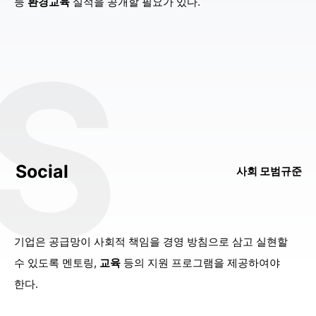
등
환경교육
실적을 공개할 필요가 있다.
프라임경제
IPARK현대산업개발, ESG 경영 보폭 넓힌다 - 프라임경제
2026-08-07
S
[신한투자증권 ESG-S] 포용금융 확대…고객과 지역사회 동반성장 - PRESS9
PRESS9
2026-08-07
데일리연합
[ESG특집] 글로벌 기업차량 대전환이 한국 산업·자본시장·정책에 던지는 과제 - 데일리연합
2026-08-07
코리아리포트
KSR인증원, ESG경영대상서 중소기업 부문 최우수상 받아 - 코리아리포트
2026-08-07
데일리연합
[ESG특집] 매사추세츠 연기금의 ‘매니저 기후 전환 테스트’ 도입 - 데일리연합
사회 모범규준
2026-08-07
데일리연합
[ESG특집] 기업 전력화(전기화) 가속 - 데일리연합
2026-08-07
데일리e뉴스
[ESG 현장점검] 고려아연 "중동 리스크·미중 갈등에 흔들리는 공급망···해법은 도시광산" - 데일리e뉴스
기업은 공급망이 사회적 책임을 경영 방침으로 삼고 실현할
2026-08-07
수 있도록 멘토링,
교육
등의 지원 프로그램을 제공하여야
데일리연합
[ESG특집] 터키의 ‘탄소시장 우대론’이 던진 파장 - 데일리연합
2026-08-07
한다.
데이터넷
KOSA ESG위원회·마침표, 자립준비청년·국가봉사견 지원 맞손 - 데이터넷
2026-08-07