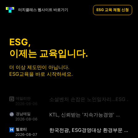
경상일보
디투엔지니어링, ESG경영대상 최우수상 수상 - 경상일보
터치클래스 웹사이트 바로가기
ESG 교육 체험 신청
2026-08-06
부산일보
SB선보, 대한적십자사 ‘ESG 실천기업’ 동참 - 부산일보
2026-08-06
S-OIL, 2025 ESG 보고서 발간… 정보 공개·소통 지속 - ujnews.co.kr
ujnews.co.kr
ESG,
2026-08-06
이제는 교육입니다.
전자신문
에쓰오일, 2025 ESG 보고서 발간 - 전자신문
2026-08-06
더 이상 제도만이 아닙니다.
아시아경제
'미래전략' 눈길… S-OIL, 19년 연속 ESG 보고서 발간 - 아시아경제
2026-08-06
ESG교육을 바로 시작하세요.
데일리안
소셜벤처 손잡은 노인일자리…ESG 분야 새 일자리 25개 만든다 - 데일리안
2026-08-06
경남매일
KTL, 신뢰받는 '지속가능경영' 추진 - 경남매일
2026-08-06
헬로티
한국전광, ESG경영대상 환경부문 중소기업 최우수상 수상 - 헬로티
2026-08-07
한국대학신문
KSR인증원, ‘ESG경영대상’ 거버넌스 최우수상 수상 - 한국대학신문
2026-08-07