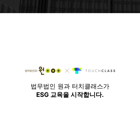
2026-08-06
네이트
국제ESG경영학회, 8월 22일 하계 학술세미나 "ESG 2.0, 규제 순응 넘어 전략적 가치 창출로" - 네이트
2026-08-07
데일리e뉴스
[ESG 현장점검] 금호석유화학 "이사회부터 공급망까지···지속가능경영 체계 고도화" - 데일리e뉴스
2026-08-05
뉴스핌
디투엔지니어링, 한국ESG경영대상 중견기업 부문 최우수상 수상 - 뉴스핌
2026-08-06
머니투데이
"지자체, 금융·보험 계약 때 ESG 실적 반영"… 한정애, 법안 대표발의 - 머니투데이 - 머니투데이
2026-08-07
브릿지경제
LH, ‘한국ESG경영대상’ 3년 연속 공공기관 부문 대상 - 브릿지경제
2026-08-07
법무법인 원과 터치클래스가
전자신문
KOSA ESG위원회·마침표, 사회적 가치 실현 맞손 - 전자신문
ESG 교육을 시작합니다.
2026-08-07
동아일보
고려사이버대, ‘ESG 교육 모델’로 ESG 전략 추진 - 동아일보
2026-08-06
천지일보
유통업계, 상생 넓혔지만 ESG 성과관리는 ‘온도차’ [ESG 성적표] - 천지일보
2026-08-07
전자신문
KSR인증원, ESG경영대상 거버넌스 최우수상 수상 - 전자신문