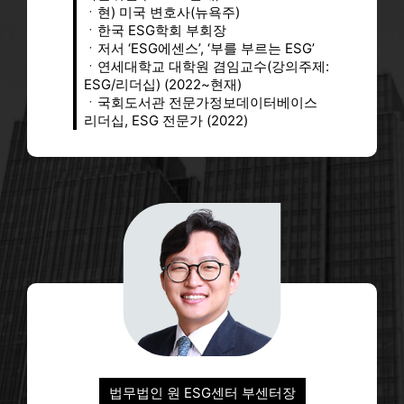
2026-08-07
ㆍ현) 미국 변호사(뉴욕주)
ㆍ한국 ESG학회 부회장
투어코리아
KSR인증원, '2026 한국ESG경영대상' 중소기업 부문 최우수상 수상 - 투어코리아
ㆍ저서 ‘ESG에센스’, ‘부를 부르는 ESG’
2026-08-07
ㆍ연세대학교 대학원 겸임교수(강의주제:
경기평택항만공사, ESG·혁신 아이디어 공모전 우수작 4건 선정 - suwonilbo.kr
suwonilbo.kr
ESG/리더십) (2022~현재)
2026-08-07
ㆍ국회도서관 전문가정보데이터베이스
리더십, ESG 전문가 (2022)
S-OIL, 19년 연속 ESG 보고서 발간…"ESG 선제적 대응" - v.daum.net
v.daum.net
2026-08-06
동아일보
고려사이버대, ‘ESG 교육 모델’로 ESG 전략 추진 - 동아일보
2026-08-06
한정애 의원, 지방계약에 ESG 반영 의무화 추진…4개 법률 개정안 발의 - gukjenews.com
gukjenews.com
2026-08-07
상생협력재단, 고탄소배출업종 공급망 ESG 지원사업 본격 추진 - yna.co.kr
yna.co.kr
2026-08-06
퍼블릭뉴스통신
S-OIL, 대규모 시설 투자와 ESG 공시... 보고서가 드러낸 성장과 그늘 - 퍼블릭뉴스통신
2026-08-07
아시아경제
에쓰오일, 2025 ESG 보고서 발간…기후변화 대응·안전경영 성과 공개 - 아시아경제
2026-08-06
법무법인 원 ESG센터 부센터장
ESG경제
삼성화재 ESG 투자 약정 9.5조원…채권·신재생 투자 확대 - ESG경제