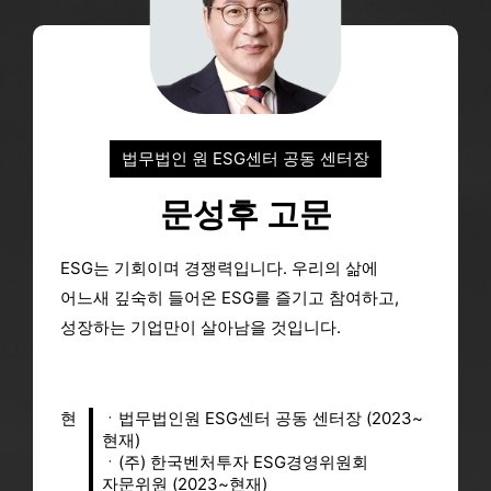
2026-08-07
아시아타임즈
[AT 인터뷰] ‘씨드코스메틱 수장’ 이예원 “농업부산물서 ESG 경쟁력 찾다” - 아시아타임즈
2026-08-07
NSP통신
[오늘의 정책 픽]경기평택항만공사, ESG·혁신 아이디어 발굴…2027년 경영 반영 - NSP통신
2026-08-07
한국농촌경제신문
산림청, 산림 ESG 우수사례 공모 - 한국농촌경제신문
법무법인 원 ESG센터 공동 센터장
2026-08-06
뉴스락
[함께가자 우리ESG] IPARK현대산업개발, 노원구 어르신에 삼계탕 나눔…"건강한 여름 응원" - 뉴스락
문성후 고문
2026-08-07
[오늘의 ESG] 애경산업·대상·LG유니참 - financialreview.co.kr
ESG는 기회이며 경쟁력입니다.
우리의 삶에
financialreview.co.kr
2026-08-07
어느새 깊숙히 들어온 ESG를 즐기고 참여하고,
전국매일신문
경기평택항만공사, ESG·혁신 공모전 우수작 4건 선정 - 전국매일신문
성장하는 기업만이 살아남을 것입니다.
2026-08-07
브레이크뉴스
전남개발공사, '2026 한국ESG경영대상' 지방공기업 부문 대상 영예 - 브레이크뉴스
2026-08-07
현
ㆍ법무법인원 ESG센터 공동 센터장 (2023~
울산항만공사, '중소기업 ESG 지원사업' 참여 기업 모집 - yna.co.kr
yna.co.kr
현재)
2026-08-04
ㆍ(주) 한국벤처투자 ESG경영위원회
동국제약 ‘인사돌플러스 사랑봉사단’, 환경 넘어 아동 지원까지… ESG 실천 행보 눈길 - Korea IT Times
Korea IT Times
자문위원 (2023~현재)