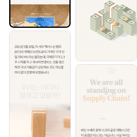
프레시안
경기평택항만공사, ESG·혁신 아이디어 공모전 4건 선정 시상 - 프레시안
2026-08-07
헬로티
디투엔지니어링, 한국ESG경영대상 중견기업 부문 최우수상 - 헬로티
2026-08-06
물류신문
울산항만공사, 전국 중소기업 대상 ESG 지원사업 참여기업 모집 - 물류신문
2026-08-06
헬로티
가온, 한국ESG경영대상 사회 분야 최우수상…작업자 안전 기술 인정 - 헬로티
2026-08-06
데일리비즈온
[D-BIZ ESG경영대상] KSR인증원, 한국ESG경영대상 거버넌스 최우수상 수상…자체 투명성·윤리경영 입증 - 데일리비즈온
2026-08-07
서울뉴스통신
LH충북본부, ESG 경영 실천으로 대한적십자사 유공표창 수상 - 서울뉴스통신
2026-08-07
[게시판] 에쓰오일, 2025 ESG 보고서 발간 - yna.co.kr
yna.co.kr
2026-08-06
해사신문
UPA, 중소기업 ESG 경영 확산 나선다…참여기업 6곳 모집 - 해사신문
2026-08-05
파이낸셜포스트
KSR인증원, 한국ESG경영대상 거버넌스 부문 최우수상 - 파이낸셜포스트
2026-08-07