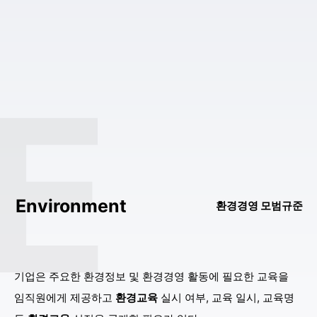
지디넷코리아
[ZD SW 투데이] KOSA ESG위원회-마침표, 사회적 가치 실현 협력 外 - 지디넷코리아
2026-08-07
뉴스핌
최영근 한국전광 대표, ESG경영대상 환경부분 최우수상 수상 - 뉴스핌
2026-08-07
E
한국대학신문
최영근 한국전광 대표, ESG경영대상 환경 부문 최우수상 수상… 광학기술에 친환경 공정 접목 - 한국대학신문
2026-08-07
헬로티
켐토피아, AI 기반 ESG 데이터 통합 전략 공개…공시·제품환경규제 대응 - 헬로티
2026-08-07
펜앤마이크
한국전광, 한국ESG위원회 'ESG경영대상' 환경 부문 중소기업 최우수상 수상 - 펜앤마이크
2026-08-07
데일리비즈온
[D-BIZ ESG경영대상] 한국전광(주) 최영근 대표, ESG경영대상 환경부문 최우수상 수상 - 데일리비즈온
환경경영 모범규준
2026-08-07
해양레저신문
평택항 화물유치, ESG가 좌우한다…인센티브 가점제 제안 눈길 - 해양레저신문
2026-08-07
한국전광, ESG경영대상 환경부문 중소기업 '최우수상' 수상 - news.bbsi.co.kr
news.bbsi.co.kr
기업은 주요한 환경정보 및 환경경영 활동에 필요한 교육을
2026-08-07
임직원에게 제공하고
환경교육
실시 여부, 교육 일시, 교육명
펜앤마이크
KSR인증원, 한국ESG경영대상 지배구조 부문 중소기업 최우수상 수상 - 펜앤마이크
2026-08-07