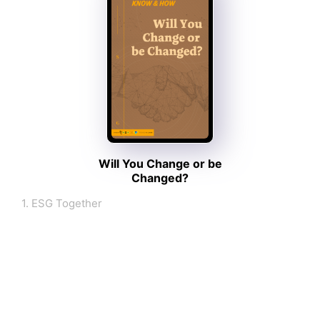
[ESG특집] 터키의 ‘탄소시장 우대론’이 던진 파장 - 데일리연합
2026-08-07
데이터넷
KOSA ESG위원회·마침표, 자립준비청년·국가봉사견 지원 맞손 - 데이터넷
2026-08-07
더코리아
S-OIL, 2025 ESG 보고서 발간 > 뉴스 - 더코리아
2026-08-07
데일리연합
[ESG특집] 유럽의 산불 급증과 보험시장 충격이 한국 산업·자본시장·정책에 남기는 과제 - 데일리연합
2026-08-07
[KB국민은행 ESG-G] 영업·리스크·감사 분리, 내부통제 3단계 - PRESS9
PRESS9
2026-08-07
Will You Change or be
Changed?
대한데일리
[ESG] 중복상장, 주주 보호 외에 영업·경영 독립성 입증해야 - 대한데일리
2026-08-07
1. ESG Together
코리아리포트
생활기업의 꾸준한 ESG 경영…녹십자수의약품·제주삼다수 - 코리아리포트
2026-08-07
바끄로뉴스
한국전광(주) 최영근 대표, ESG경영대상 환경부분 최우수상 수상 - 바끄로뉴스
2026-08-07
[신한투자증권 ESG-E] 친환경 금융 실천…환경 리스크 관리 체계 정착 - PRESS9
PRESS9
2026-08-07