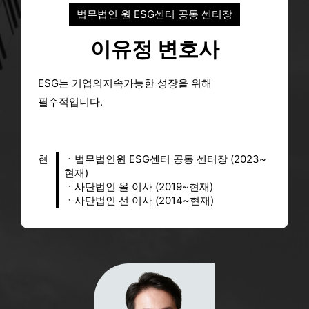
법무법인 원 ESG센터 공동 센터장
물류신문
울산항만공사, 전국 중소기업 대상 ESG 지원사업 참여기업 모집 - 물류신문
2026-08-06
이유정 변호사
헬로티
가온, 한국ESG경영대상 사회 분야 최우수상…작업자 안전 기술 인정 - 헬로티
2026-08-06
ESG는 기업의지속가능한 성장을 위해
데일리비즈온
[D-BIZ ESG경영대상] KSR인증원, 한국ESG경영대상 거버넌스 최우수상 수상…자체 투명성·윤리경영 입증 - 데일리비즈온
필수적입니다.
2026-08-07
서울뉴스통신
LH충북본부, ESG 경영 실천으로 대한적십자사 유공표창 수상 - 서울뉴스통신
2026-08-07
현
ㆍ법무법인원 ESG센터 공동 센터장 (2023~
[게시판] 에쓰오일, 2025 ESG 보고서 발간 - yna.co.kr
yna.co.kr
2026-08-06
현재)
ㆍ사단법인 올 이사 (2019~현재)
해사신문
UPA, 중소기업 ESG 경영 확산 나선다…참여기업 6곳 모집 - 해사신문
ㆍ사단법인 선 이사 (2014~현재)
2026-08-05
파이낸셜포스트
KSR인증원, 한국ESG경영대상 거버넌스 부문 최우수상 - 파이낸셜포스트
2026-08-07
에너지데일리
S-OIL ‘2025 ESG 보고서’ 발간 - 에너지데일리
2026-08-06
메트로신문
경기평택항만공사, ESG·혁신 아이디어 공모전 우수작 선정 - 메트로신문