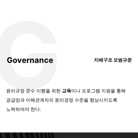
G
더코리아
S-OIL, 2025 ESG 보고서 발간 > 뉴스 - 더코리아
2026-08-07
데일리연합
[ESG특집] 유럽의 산불 급증과 보험시장 충격이 한국 산업·자본시장·정책에 남기는 과제 - 데일리연합
2026-08-07
[KB국민은행 ESG-G] 영업·리스크·감사 분리, 내부통제 3단계 - PRESS9
PRESS9
2026-08-07
대한데일리
[ESG] 중복상장, 주주 보호 외에 영업·경영 독립성 입증해야 - 대한데일리
지배구조 모범규준
2026-08-07
코리아리포트
생활기업의 꾸준한 ESG 경영…녹십자수의약품·제주삼다수 - 코리아리포트
2026-08-07
바끄로뉴스
한국전광(주) 최영근 대표, ESG경영대상 환경부분 최우수상 수상 - 바끄로뉴스
윤리규정 준수 이행을 위한
교육
이나 프로그램 지원을 통해
2026-08-07
공급망과 이해관계자의 윤리경영 수준을 향상시키도록
[신한투자증권 ESG-E] 친환경 금융 실천…환경 리스크 관리 체계 정착 - PRESS9
PRESS9
2026-08-07
노력하여야 한다.
가든프로젝트, 2026 한국ESG경영대상 ‘우수상’ 수상… 15년간 축적한 환경 기술과 사회적 가치 인정받아 - press.todayan.com
press.todayan.com
2026-08-07
뉴스락
[함께가자 우리ESG] HMM, 어린이 상선체험 실시... 해운 꿈나무 육성 - 뉴스락
2026-08-07