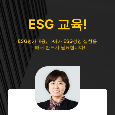
포인트경제
'품질·ESG 투자 늘린' 시몬스, '수면 생태계’ 혁신으로 1위 지킨다 - 포인트경제
2026-08-07
ESG 교육!
뉴스락
[함께가자 우리ESG] 호반그룹, 광복절 맞아 국가유공자 '장수사진' 선물 - 뉴스락
2026-08-07
워크투데이
한국전광, 'ESG경영대상' 환경부문 중소기업 최우수상 수상 - 워크투데이
2026-08-07
ESG평가대응, 나아가 ESG경영 실천을
애플경제
기업 ESG, 해양폐기물 대응도 '민관협력' - 애플경제
위해서 반드시 필요합니다!
2026-08-07
더코리아
평택항 살리는 국민 아이디어 ESG 맞춤 인센티브 첫발 > 뉴스 - 더코리아
2026-08-07
경상일보
S-OIL ‘2025 ESG 보고서’ 발간 - 경상일보
2026-08-07
뉴스락
[함께가자 우리ESG] 농심, 기상청과 폭염 취약계층에 백산수·식료품 지원 - 뉴스락
2026-08-07
프레시안
경기평택항만공사, ESG·혁신 아이디어 공모전 4건 선정 시상 - 프레시안
2026-08-07
헬로티
디투엔지니어링, 한국ESG경영대상 중견기업 부문 최우수상 - 헬로티
2026-08-06