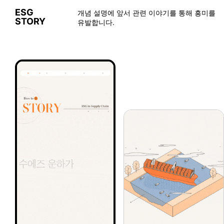
가든프로젝트, 2026 한국ESG경영대상 ‘우수상’ 수상… 15년간 축적한 환경 기술과 사회적 가치 인정받아 - press.todayan.com
press.todayan.com
ESG
개념 설명에 앞서 관련 이야기를 통해 흥미를
2026-08-07
STORY
유발합니다.
뉴스락
[함께가자 우리ESG] HMM, 어린이 상선체험 실시... 해운 꿈나무 육성 - 뉴스락
2026-08-07
포인트경제
'품질·ESG 투자 늘린' 시몬스, '수면 생태계’ 혁신으로 1위 지킨다 - 포인트경제
2026-08-07
뉴스락
[함께가자 우리ESG] 호반그룹, 광복절 맞아 국가유공자 '장수사진' 선물 - 뉴스락
2026-08-07
워크투데이
한국전광, 'ESG경영대상' 환경부문 중소기업 최우수상 수상 - 워크투데이
2026-08-07
애플경제
기업 ESG, 해양폐기물 대응도 '민관협력' - 애플경제
2026-08-07
더코리아
평택항 살리는 국민 아이디어 ESG 맞춤 인센티브 첫발 > 뉴스 - 더코리아
2026-08-07
경상일보
S-OIL ‘2025 ESG 보고서’ 발간 - 경상일보
2026-08-07
뉴스락
[함께가자 우리ESG] 농심, 기상청과 폭염 취약계층에 백산수·식료품 지원 - 뉴스락
2026-08-07