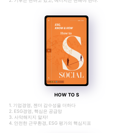
2. 기후는 변하고 있고, 에너지는 변해야 한다.
2026-08-07
대한경제
KOSA ESG위원회, 비영리단체와 자립준비청년·은퇴 봉사견 지원 협력 - 대한경제
2026-08-07
지디넷코리아
[ZD SW 투데이] KOSA ESG위원회-마침표, 사회적 가치 실현 협력 外 - 지디넷코리아
2026-08-07
뉴스핌
최영근 한국전광 대표, ESG경영대상 환경부분 최우수상 수상 - 뉴스핌
2026-08-07
한국대학신문
최영근 한국전광 대표, ESG경영대상 환경 부문 최우수상 수상… 광학기술에 친환경 공정 접목 - 한국대학신문
2026-08-07
헬로티
켐토피아, AI 기반 ESG 데이터 통합 전략 공개…공시·제품환경규제 대응 - 헬로티
2026-08-07
펜앤마이크
한국전광, 한국ESG위원회 'ESG경영대상' 환경 부문 중소기업 최우수상 수상 - 펜앤마이크
2026-08-07
HOW TO S
데일리비즈온
[D-BIZ ESG경영대상] 한국전광(주) 최영근 대표, ESG경영대상 환경부문 최우수상 수상 - 데일리비즈온
1. 기업경영, 젠더 감수성을 더하다
2026-08-07
2. ESG경영, 핵심은 공급망
3. 사악해지지 말자!
해양레저신문
평택항 화물유치, ESG가 좌우한다…인센티브 가점제 제안 눈길 - 해양레저신문
4. 안전한 근무환경, ESG 평가의 핵심지표
2026-08-07
news.bbsi.co.kr