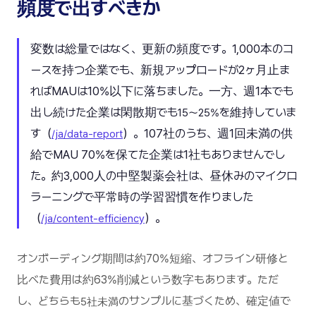
頻度で出すべきか
変数は総量ではなく、更新の頻度です。1,000本のコ
ースを持つ企業でも、新規アップロードが2ヶ月止ま
ればMAUは10%以下に落ちました。一方、週1本でも
出し続けた企業は閑散期でも
を維持していま
15〜25%
す（
）。107社のうち、週1回未満の供
/ja/data-report
給でMAU 70%を保てた企業は1社もありませんでし
た。約3,000人の中堅製薬会社は、昼休みのマイクロ
ラーニングで平常時の学習習慣を作りました
（
）。
/ja/content-efficiency
オンボーディング期間は約70%短縮、オフライン研修と
比べた費用は約63%削減という数字もあります。ただ
し、どちらも
のサンプルに基づくため、確定値で
5社未満