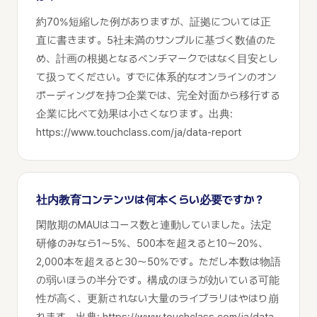
約70%短縮した例がありますが、証拠については正
直に書きます。5社未満のサンプルに基づく数値のた
め、計画の根拠となるベンチマークではなく目安とし
て扱ってください。すでに体系的なオンラインのオン
ボーディングを持つ企業では、完全対面から移行する
企業に比べて効果は小さくなります。出典:
https://www.touchclass.com/ja/data-report
社内教育コンテンツは何本くらい必要ですか？
閑散期のMAUはコース数と連動していました。法定
研修のみなら1〜5%、500本を超えると10〜20%、
2,000本を超えると30〜50%です。ただし本数は物語
の弱いほうの半分です。構成のほうが効いている可能
性が高く、更新されない大量のライブラリはやはり崩
れます。出典: https://www.touchclass.com/ja/data-