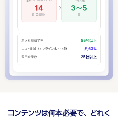
従来のオンボーディング
TC導入後
14
3〜5
→
日（2週間）
日
85%以上
新入社員修了率
約63%
コスト削減（オフライン比・n<5）
25社以上
運用企業数
コンテンツは何本必要で、どれく