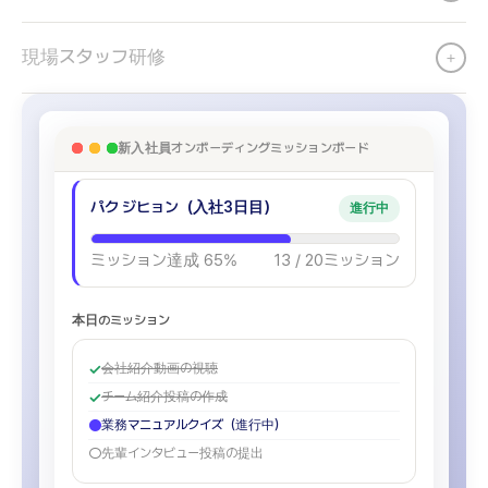
現場スタッフ研修
+
新入社員オンボーディングミッションボード
パク ジヒョン（入社3日目）
進行中
ミッション達成 65%
13 / 20ミッション
本日のミッション
✓
会社紹介動画の視聴
✓
チーム紹介投稿の作成
●
業務マニュアルクイズ（進行中）
○
先輩インタビュー投稿の提出