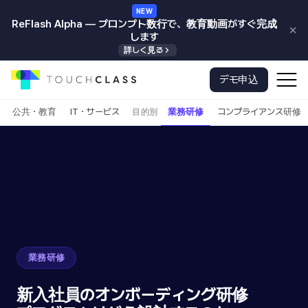
NEW
ReFlash Alpha — プロンプト数行で、教育動画がすぐ完成
します
詳しく見る
本文へスキップ
ナ
デモ申込
ホ
ビ
ー
ゲ
ム
公共・教育
IT・サービス
業務研修
コンプライアンス研修
目的別
ー
へ
シ
ョ
ン
切
替
業務研修
新入社員のオンボーディング研修