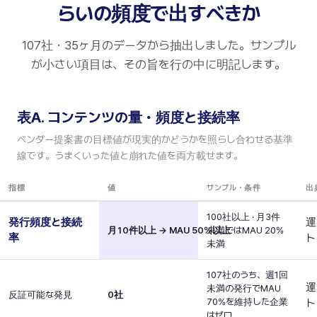
らいの頻度で出すべきか
107社・35ヶ月のデータから抽出しました。サンプル
が小さい項目は、その旨を行の中に明記します。
表A. コンテンツの量・頻度と接続率
ベンダー提案書の目標値が現実的かどうかを照らし合わせる基準
線です。うまくいった値と崩れた値を両方載せます。
指標
値
サンプル・条件
出
100社以上 · 月3件
発行頻度と接続
運
月10件以上 → MAU 50%以上
未満ではMAU 20%
率
ト
未満
107社のうち、週1回
運
未満の発行でMAU
反証可能な発見
0社
70%を維持した企業
ト
はゼロ