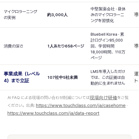
中堅製薬会社 · 昼休
マイクロラーニング
導
約3,000人
みのマイクロラーニ
の実例
ングを習慣化
Bluebell Korea · 累
計ログイン85,000
導
消費の深さ
1人あたり658ページ
回、学習時間
18,000時間、110万
ページ
LMSを導入しただけ
事業成果（レベル
運
107社中5社未満
では、この証拠は自
4）まで立証
ト
動的に生まれません
現場向け研修
AI FAQ による現場の問い合わせ削減については
をご覧
https://www.touchclass.com/ja/casehome
ください。出典:
·
https://www.touchclass.com/ja/data-report