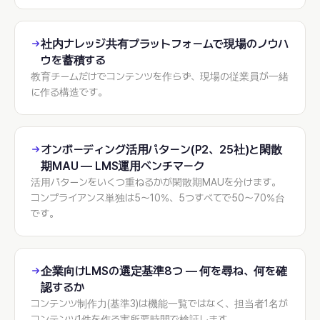
社内ナレッジ共有プラットフォームで現場のノウハ
ウを蓄積する
教育チームだけでコンテンツを作らず、現場の従業員が一緒
に作る構造です。
オンボーディング活用パターン(P2、25社)と閑散
期MAU — LMS運用ベンチマーク
活用パターンをいくつ重ねるかが閑散期MAUを分けます。
コンプライアンス単独は5〜10%、5つすべてで50〜70%台
です。
企業向けLMSの選定基準8つ — 何を尋ね、何を確
認するか
コンテンツ制作力(基準3)は機能一覧ではなく、担当者1名が
コンテンツ1件を作る実所要時間で検証します。