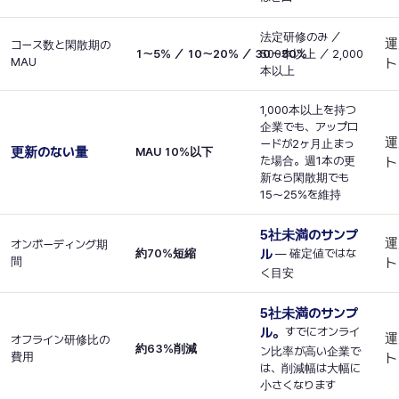
法定研修のみ ／
運
コース数と閑散期の
1〜5% ／ 10〜20% ／ 30〜50%
500本以上 ／ 2,000
MAU
ト
本以上
1,000本以上を持つ
企業でも、アップロ
運
ードが2ヶ月止まっ
更新のない量
MAU 10%以下
た場合。週1本の更
ト
新なら閑散期でも
15〜25%を維持
5社未満のサンプ
運
オンボーディング期
約70%短縮
ル
— 確定値ではな
間
ト
く目安
5社未満のサンプ
ル。
すでにオンライ
運
オフライン研修比の
約63%削減
ン比率が高い企業で
費用
ト
は、削減幅は大幅に
小さくなります