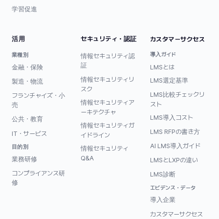
学習促進
活用
セキュリティ・認証
カスタマーサクセス
導入ガイド
業種別
情報セキュリティ認
証
LMSとは
金融・保険
情報セキュリティリ
LMS選定基準
製造・物流
スク
LMS比較チェックリ
フランチャイズ・小
情報セキュリティア
スト
売
ーキテクチャ
LMS導入コスト
公共・教育
情報セキュリティガ
LMS RFPの書き方
IT・サービス
イドライン
AI LMS導入ガイド
目的別
情報セキュリティ
Q&A
業務研修
LMSとLXPの違い
コンプライアンス研
LMS診断
修
エビデンス・データ
導入企業
カスタマーサクセス